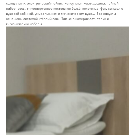
холодильник, электрический чайник, капсульная кофе-машина, чайный
набор, весы, гипоалергенное постельное бельё, полотенца, фен, санузел с
душевой кабиной, умывальником и гигиеническим душем. Все санузлы
оснащены системой «тёплый пол». Так же в номерах есть тапки и
гигиенические наборы.