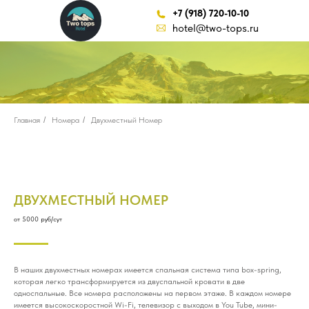
+7 (918) 720-10-10
hotel@two-tops.ru
КБР, село Терскол, Баксанская ул
круглосуточно
Главная
/
Номера
/
Двухместный Номер
ДВУХМЕСТНЫЙ НОМЕР
от 5000 руб/сут
В наших двухместных номерах имеется спальная система типа box-spring,
которая легко трансформируется из двуспальной кровати в две
односпальные. Все номера расположены на первом этаже. В каждом номере
имеется высокоскоростной Wi-Fi, телевизор с выходом в You Tube, мини-