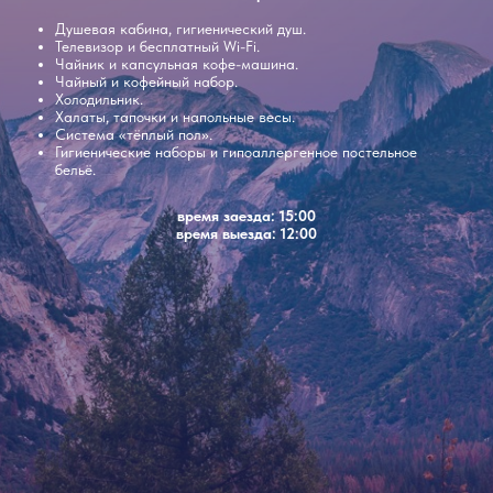
Душевая кабина, гигиенический душ.
Телевизор и бесплатный Wi-Fi.
Чайник и капсульная кофе-машина.
Чайный и кофейный набор.
Холодильник.
Халаты, тапочки и напольные весы.
Система «тёплый пол».
Гигиенические наборы и гипоаллергенное постельное
бельё.
время заезда: 15:00
время выезда: 12:00